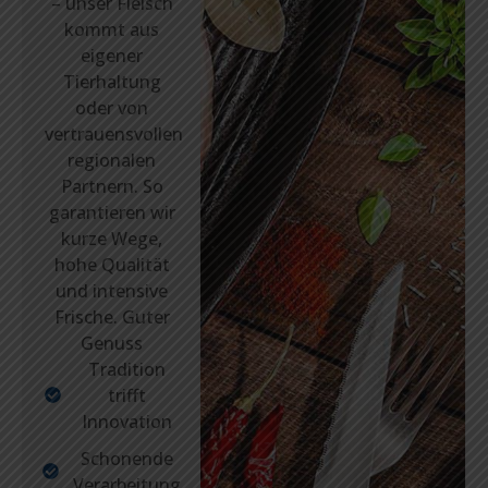
– unser Fleisch
kommt aus
eigener
Tierhaltung
oder von
vertrauensvollen
regionalen
Partnern. So
garantieren wir
kurze Wege,
hohe Qualität
und intensive
Frische. Guter
Genuss
Tradition
trifft
Innovation
Schonende
Verarbeitung