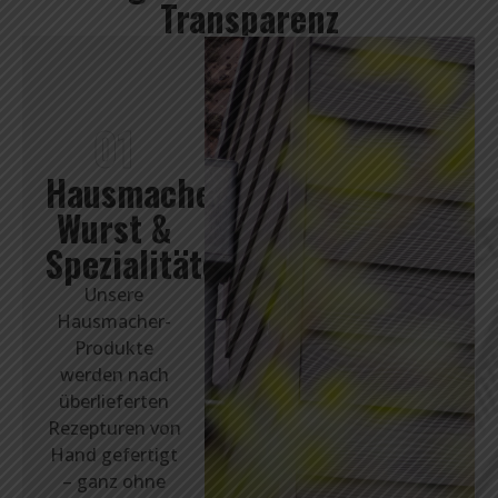
Transparenz
01
Hausmacher-
Wurst &
Spezialitäten
Unsere
Hausmacher-
Produkte
werden nach
überlieferten
Rezepturen von
Hand gefertigt
– ganz ohne