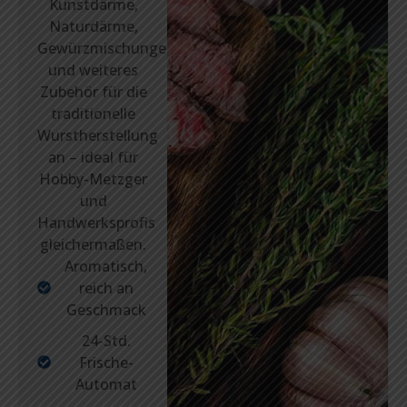
Kunstdärme,
Naturdärme,
Gewürzmischungen
und weiteres
Zubehör für die
traditionelle
Wurstherstellung
an – ideal für
Hobby-Metzger
und
Handwerksprofis
gleichermaßen.
Aromatisch,
reich an
Geschmack
24-Std.
Frische-
Automat