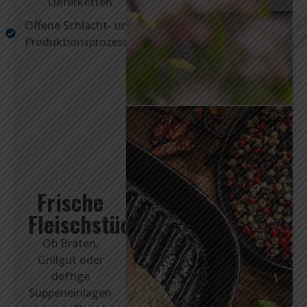
Lieferketten
Offene Schlacht- und
Produktionsprozesse
02
Frische
Fleischstücke
Ob Braten,
Grillgut oder
deftige
Suppeneinlagen