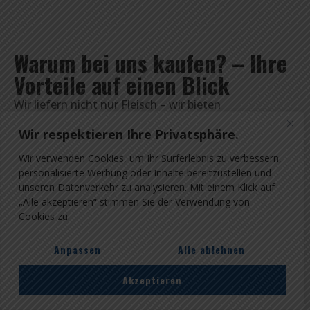
Warum bei uns kaufen? – Ihre
Vorteile auf einen Blick
Wir liefern nicht nur Fleisch – wir bieten
Verlässlichkeit, Genuss und Vertrauen. Genießen Sie
Wir respektieren Ihre Privatsphäre.
den Unterschied, den echtes Handwerk macht!
Wir verwenden Cookies, um Ihr Surferlebnis zu verbessern,
personalisierte Werbung oder Inhalte bereitzustellen und
unseren Datenverkehr zu analysieren. Mit einem Klick auf
„Alle akzeptieren“ stimmen Sie der Verwendung von
Cookies zu.
Regionale Herkunft
Handwerkliche
& Transparenz
Qualität & Tradition
Anpassen
Alle ablehnen
Akzeptieren