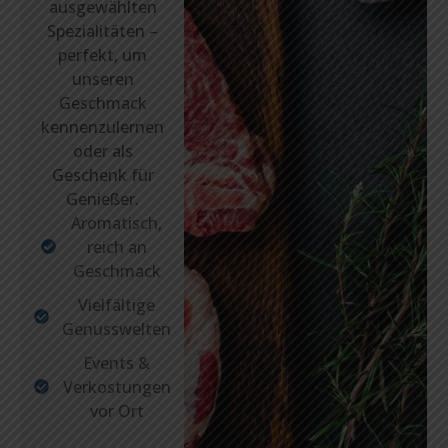
ausgewählten
Spezialitäten –
perfekt, um
unseren
Geschmack
kennenzulernen
oder als
Geschenk für
Genießer.
Aromatisch,
reich an
Geschmack
Vielfältige
Genusswelten
Events &
Verkostungen
vor Ort